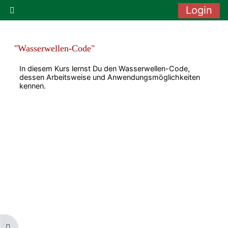
Zum Hauptinhalt
Login
Website-Übersicht
"Wasserwellen-Code"
In diesem Kurs lernst Du den Wasserwellen-Code,
dessen Arbeitsweise und Anwendungsmöglichkeiten
kennen.
Blockleiste öffnen